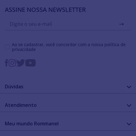
ASSINE NOSSA NEWSLETTER
Ao se cadastrar, você concordar com a nossa
política de
privacidade
Dúvidas
FAQ
Atendimento
Guia de medidas
Cuidado com a peça
Fale Conosco
Como configurar meu relógio
Meu mundo Rommanel
Encontre uma loja
Garantia
Academia Rommanel