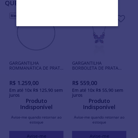
QUEM VIU, VIU TAMBÉM
Mediterrânea
Aurora
GARGANTILHA
GARGANTILHA
ROMMANÁTICA DE PRATA
BORBOLETA DE PRATA
MACIÇA 925
MACIÇA 925 COM
ZIRCÔNIAS
R$
1
.
259
,
00
R$
559
,
00
Em até
10
x
R$
125
,
90
sem
Em até
10
x
R$
55
,
90
sem
juros
juros
Produto
Produto
Indisponível
Indisponível
Avise-me quando retornar ao
Avise-me quando retornar ao
estoque
estoque
Avise-me
Avise-me