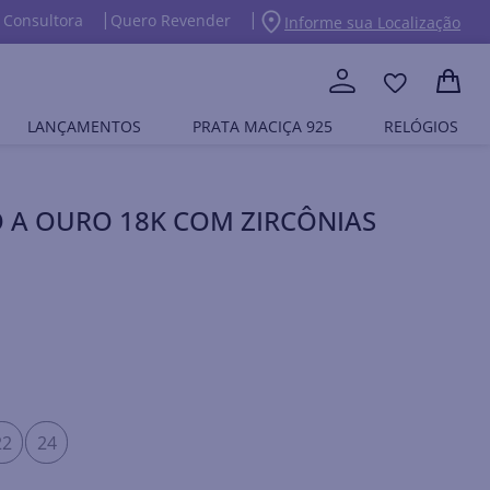
 Consultora
Quero Revender
Informe sua Localização
LANÇAMENTOS
PRATA MACIÇA 925
RELÓGIOS
 A OURO 18K COM ZIRCÔNIAS
22
24