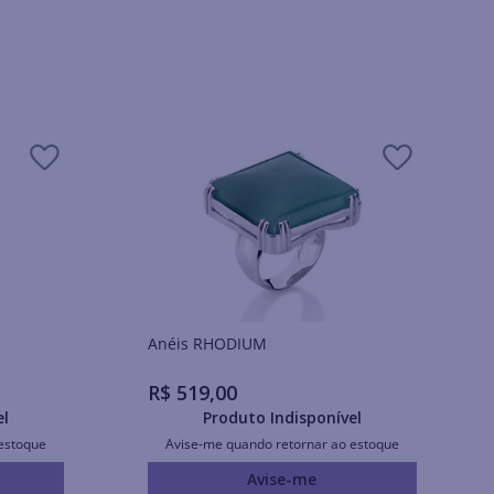
Anéis RHODIUM
R$
519
,
00
el
Produto Indisponível
estoque
Avise-me quando retornar ao estoque
Avise-me