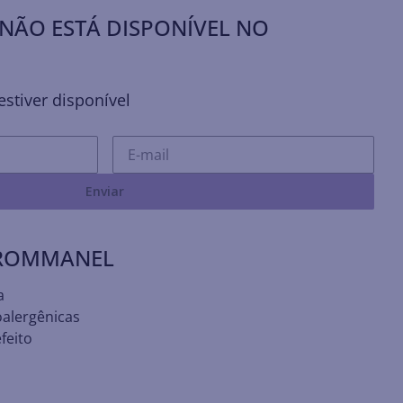
NÃO ESTÁ DISPONÍVEL NO
stiver disponível
Enviar
 ROMMANEL
a
oalergênicas
feito