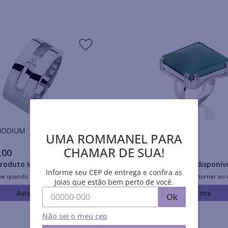
is RHODIUM
Anéis RHODIUM
UMA ROMMANEL PARA
CHAMAR DE SUA!
,
00
R$
519
,
00
roduto Indisponível
Produto Indisponív
Informe seu CEP de entrega e confira as
me quando retornar ao estoque
Avise-me quando retornar ao 
Joias que estão bem perto de você.
Avise-me
Avise-me
Ok
Não sei o meu cep