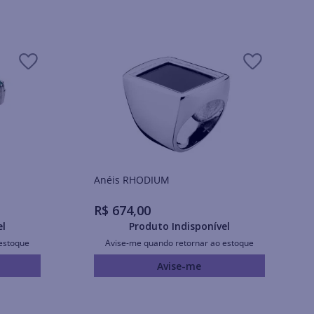
Anéis RHODIUM
R$
674
,
00
el
Produto Indisponível
estoque
Avise-me quando retornar ao estoque
Avise-me