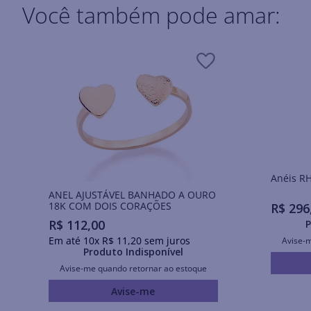
Você também pode amar:
Ané
ANEL AJUSTÁVEL BANHADO A OURO
18K COM DOIS CORAÇÕES
R$
296
R$
112
,
00
P
Em até
10
x
R$
11
,
20
sem juros
Avise-
Produto Indisponível
Avise-me quando retornar ao estoque
Avise-me