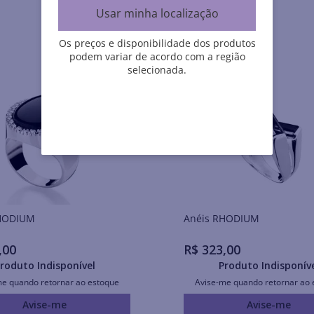
Usar minha localização
Os preços e disponibilidade dos produtos
podem variar de acordo com a região
selecionada.
is RHODIUM
Anéis RHODIUM
,
00
R$
323
,
00
roduto Indisponível
Produto Indisponív
me quando retornar ao estoque
Avise-me quando retornar ao 
Avise-me
Avise-me