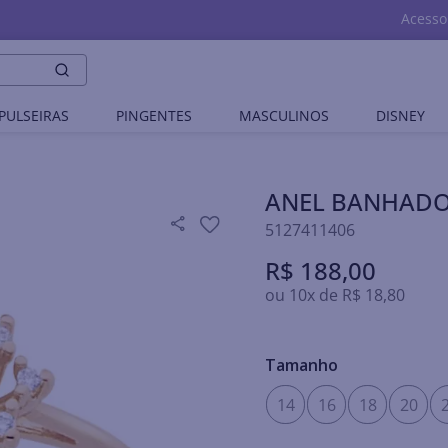
Acesso
PULSEIRAS
PINGENTES
MASCULINOS
DISNEY
ANEL BANHADO
5127411406
R$
188
,
00
ou
10
x de
R$
18
,
80
Tamanho
14
16
18
20