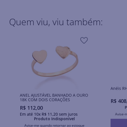
Quem viu, viu também:
Ané
ANEL AJUSTÁVEL BANHADO A OURO
18K COM DOIS CORAÇÕES
R$
408
R$
112
,
00
P
Em até
10
x
R$
11
,
20
sem juros
Avise-
Produto Indisponível
Avise-me quando retornar ao estoque