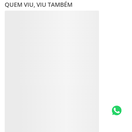
QUEM VIU, VIU TAMBÉM
Anéis RHODIUM
Anéis RHODIUM
R$
462
,
00
R$
140
,
00
Produto
Em até
10
x
R$
14
,
00
sem
juros
Indisponível
Produto
Indisponível
Avise-me quando retornar ao
estoque
Avise-me quando retornar ao
estoque
Avise-me
Avise-me
AVALIAÇÕES
Mais recentes
Todos