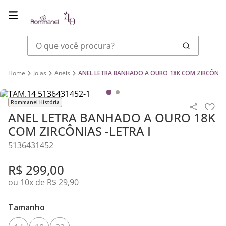
O que você procura?
Joias
Anéis
ANEL LETRA BANHADO A OURO 18K COM ZIRCÔNIAS 
Rommanel História
ANEL LETRA BANHADO A OURO 18K
COM ZIRCÔNIAS -LETRA I
5136431452
R$
299
,
00
ou
10
x de
R$
29
,
90
Tamanho