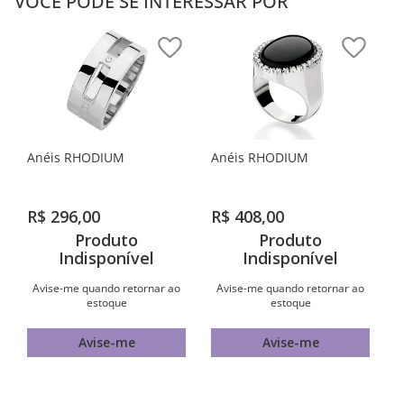
VOCÊ PODE SE INTERESSAR POR
Anéis RHODIUM
Anéis RHODIUM
R$
296
,
00
R$
408
,
00
Produto
Produto
Indisponível
Indisponível
Avise-me quando retornar ao
Avise-me quando retornar ao
estoque
estoque
Avise-me
Avise-me