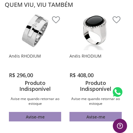
QUEM VIU, VIU TAMBÉM
Anéis RHODIUM
Anéis RHODIUM
R$
296
,
00
R$
408
,
00
Produto
Produto
Indisponível
Indisponível
Avise-me quando retornar ao
Avise-me quando retornar ao
estoque
estoque
Avise-me
Avise-me