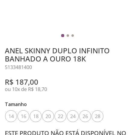
ANEL SKINNY DUPLO INFINITO
BANHADO A OURO 18K
5133481400
R$
187
,
00
ou
10
x de
R$
18
,
70
Tamanho
14
16
18
20
22
24
26
28
ESTE PRODUTO NÃO ESTÁ DISPONÍVEL NO