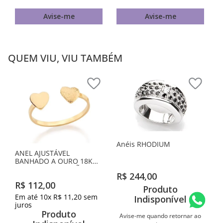
Avise-me
Avise-me
QUEM VIU, VIU TAMBÉM
Anéis RHODIUM
ANEL AJUSTÁVEL
BANHADO A OURO 18K
COM DOIS CORAÇÕES
R$
244
,
00
R$
112
,
00
Produto
Em até
10
x
R$
11
,
20
sem
Indisponível
juros
Produto
Avise-me quando retornar ao