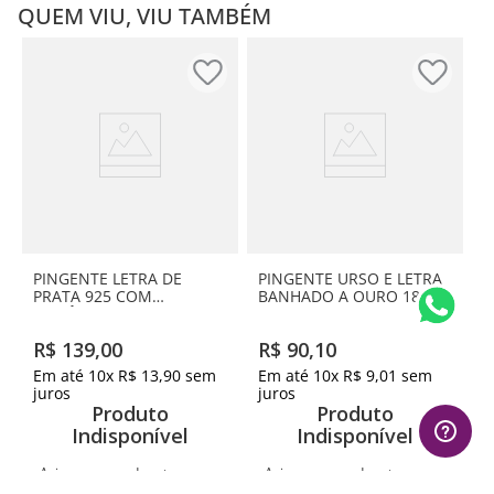
QUEM VIU, VIU TAMBÉM
PINGENTE LETRA DE
PINGENTE URSO E LETRA
PRATA 925 COM
BANHADO A OURO 18K-
ZIRCÔNIAS -LETRA V
LETRA F
R$
139
,
00
R$
90
,
10
Em até
10
x
R$
13
,
90
sem
Em até
10
x
R$
9
,
01
sem
juros
juros
Produto
Produto
Indisponível
Indisponível
Avise-me quando retornar ao
Avise-me quando retornar ao
estoque
estoque