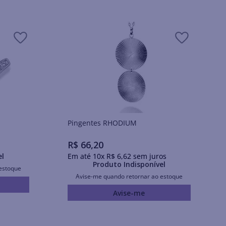
Pingentes RHODIUM
R$
66
,
20
el
Em até
10
x
R$
6
,
62
sem juros
Produto Indisponível
estoque
Avise-me quando retornar ao estoque
Avise-me