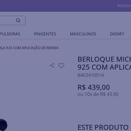
Acesso
PULSEIRAS
PINGENTES
MASCULINOS
DISNEY
IÇA 925 COM APLICAÇÃO DE RESINA
BERLOQUE MICK
925 COM APLIC
8403410014
R$
439
,
00
ou
10
x de
R$
43
,
90
ESTE PRODUTO 