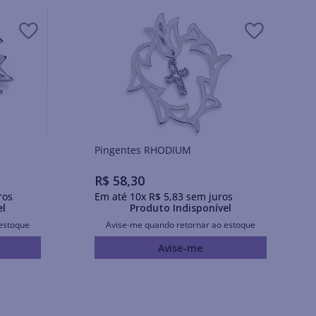
Pingentes RHODIUM
R$
58
,
30
ros
Em até
10
x
R$
5
,
83
sem juros
el
Produto Indisponível
estoque
Avise-me quando retornar ao estoque
Avise-me