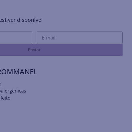
stiver disponível
Enviar
 ROMMANEL
a
oalergênicas
feito