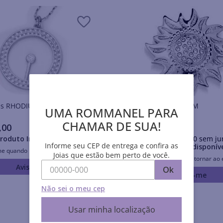
Pingentes RHODIUM
Pingentes RHODIUM
UMA ROMMANEL PARA
CHAMAR DE SUA!
,
00
R$
295
,
00
roduto Indisponível
Em até
10
x
R$
29
,
50
sem ju
Informe seu CEP de entrega e confira as
Produto Indisponív
me quando retornar ao estoque
Joias que estão bem perto de você.
Avise-me quando retornar ao 
Avise-me
Ok
Avise-me
Não sei o meu cep
Usar minha localização