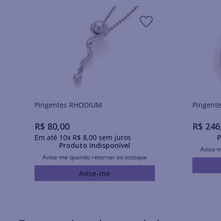
Pingentes RHODIUM
R$
80
,
00
R$
246
Em até
10
x
R$
8
,
00
sem juros
P
Produto Indisponível
Avise-
Avise-me quando retornar ao estoque
Avise-me