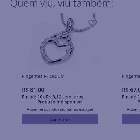
Quem viu, viu também:
Pingentes RHODIUM
R$
81
,
00
R$
67
,
Em até
10
x
R$
8
,
10
sem juros
Em até
1
Produto Indisponível
P
Avise-me quando retornar ao estoque
Avise-
Avise-me