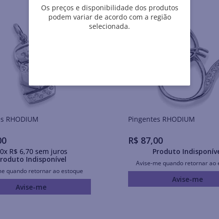
Os preços e disponibilidade dos produtos
podem variar de acordo com a região
selecionada.
Pingentes RHODIUM
Pingentes RHODIUM
00
R$
87
,
00
0
x
R$
6
,
70
sem juros
Produto Indisponív
roduto Indisponível
Avise-me quando retornar ao 
me quando retornar ao estoque
Avise-me
Avise-me