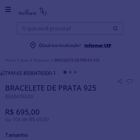
O que você procura?
0
Qual sua localização?
Informar CEP
Joias
Pulseiras
BRACELETE DE PRATA 925
BRACELETE DE PRATA 925
8500476500
R$
695
,
00
ou
10
x de
R$
69
,
50
Tamanho