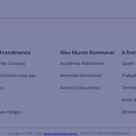
Atendimento
Meu Mundo Rommanel
A Ro
Fale Conosco
Academia Rommanel
Quem 
Encontre uma loja
Revenda Rommanel
Trabal
ça
Acesso Consultor(a)
Termos
Aviso 
eu relógio
Direito
Copyright © 2008 - 2025
www.rommanel.com.br
- TODOS OS DIREITOS RESERVADOS