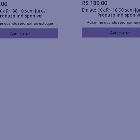
R$
189
,
00
,
00
Em até
10
x
R$
18
,
90
sem ju
0
x
R$
38
,
10
sem juros
Produto Indisponív
roduto Indisponível
Avise-me quando retornar ao 
me quando retornar ao estoque
Avise-me
Avise-me