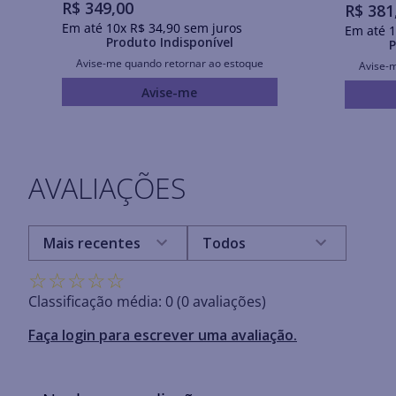
R$
349
,
00
R$
381
Em até
10
x
R$
34
,
90
sem juros
Em até
1
Produto Indisponível
P
Avise-me quando retornar ao estoque
Avise-
Avise-me
AVALIAÇÕES
Mais recentes
Todos
☆
☆
☆
☆
☆
Classificação média: 0
(0 avaliações)
Faça login para escrever uma avaliação.