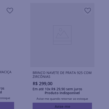
MACIÇA
BRINCO NAVETE DE PRATA 925 COM
ZIRCÔNIAS
R$
299
,
00
ros
Em até
10
x
R$
29
,
90
sem juros
el
Produto Indisponível
estoque
Avise-me quando retornar ao estoque
Avise-me