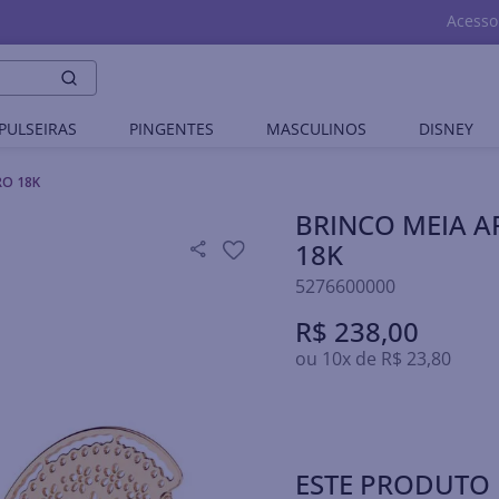
Acesso
PULSEIRAS
PINGENTES
MASCULINOS
DISNEY
RO 18K
BRINCO MEIA 
18K
5276600000
R$
238
,
00
ou
10
x de
R$
23
,
80
ESTE PRODUTO 