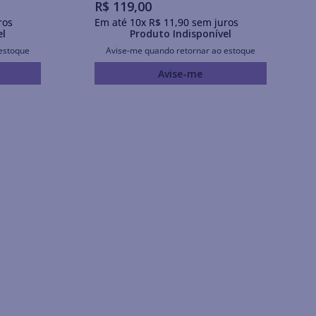
R$
119
,
00
ros
Em até
10
x
R$
11
,
90
sem juros
el
Produto Indisponível
estoque
Avise-me quando retornar ao estoque
Avise-me