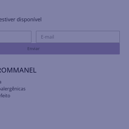
stiver disponível
Enviar
 ROMMANEL
a
oalergênicas
feito