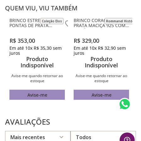
QUEM VIU, VIU TAMBÉM
Coleção Elos
Rommanel História
BRINCO ESTRELA COM 4
BRINCO CORAÇÃO DE
PONTAS DE PRATA
PRATA MACIÇA 925 COM
MACIÇA 925 COM
ZIRCÔNIAS
ZIRCÔNIAS
R$
353
,
00
R$
329
,
00
Em até
10
x
R$
35
,
30
sem
Em até
10
x
R$
32
,
90
sem
juros
juros
Produto
Produto
Indisponível
Indisponível
Avise-me quando retornar ao
Avise-me quando retornar ao
estoque
estoque