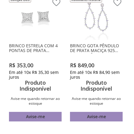
BRINCO ESTRELA COM 4
BRINCO GOTA PÊNDULO
PONTAS DE PRATA
DE PRATA MACIÇA 925
MACIÇA 925 COM
COM ZIRCÔNIAS
ZIRCÔNIAS
R$
353
,
00
R$
849
,
00
Em até
10
x
R$
35
,
30
sem
Em até
10
x
R$
84
,
90
sem
juros
juros
Produto
Produto
Indisponível
Indisponível
Avise-me quando retornar ao
Avise-me quando retornar ao
estoque
estoque
Avise-me
Avise-me