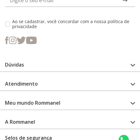
Ao se cadastrar, você concordar com a nossa
política de
privacidade
Dúvidas
FAQ
Atendimento
Guia de medidas
Cuidado com a peça
Fale Conosco
Como configurar meu relógio
Meu mundo Rommanel
Encontre uma loja
Garantia
Academia Rommanel
A Rommanel
Revenda Rommanel
Quem somos
Selos de segurança