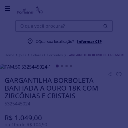
O que você procura?
0
Qual sua localização?
Informar CEP
Joias
Colares E Correntes
GARGANTILHA BORBOLETA BANHADA 
GARGANTILHA BORBOLETA
BANHADA A OURO 18K COM
ZIRCÔNIAS E CRISTAIS
5325445024
R$
1
.
049
,
00
ou
10
x de
R$
104
,
90