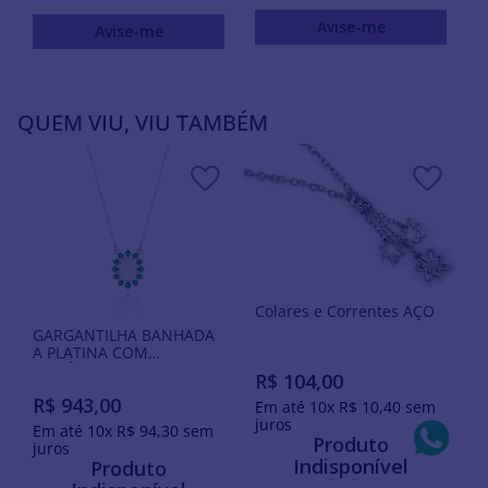
Avise-me
Avise-me
QUEM VIU, VIU TAMBÉM
Colares e Correntes AÇO
GARGANTILHA BANHADA
A PLATINA COM
ZIRCÔNIAS
R$
104
,
00
R$
943
,
00
Em até
10
x
R$
10
,
40
sem
juros
Em até
10
x
R$
94
,
30
sem
Produto
juros
Indisponível
Produto