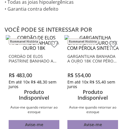
• Todas as joias hipoalergênicas
• Garantia contra defeito
VOCÊ PODE SE INTERESSAR POR
Rommanel História
Rommanel História
CORDÃO DE ELOS
GARGANTILHA BANHADA
PIASTRINE BANHADO A
A OURO 18K COM PÉROLA
OURO 18K
SINTÉTICA
R$
483
,
00
R$
554
,
00
Em até
10
x
R$
48
,
30
sem
Em até
10
x
R$
55
,
40
sem
juros
juros