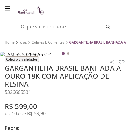
O que você procura?
Joias
Colares E Correntes
GARGANTILHA BRASIL BANHADA A OU
Coleção Brasilidades
GARGANTILHA BRASIL BANHADA A
OURO 18K COM APLICAÇÃO DE
RESINA
5326665531
R$
599
,
00
ou
10
x de
R$
59
,
90
Pedra: