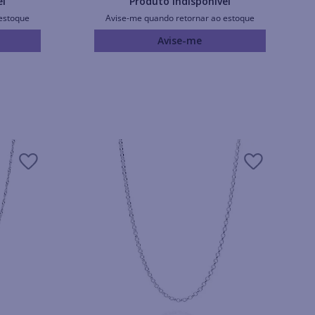
el
Produto Indisponível
estoque
Avise-me quando retornar ao estoque
Avise-me