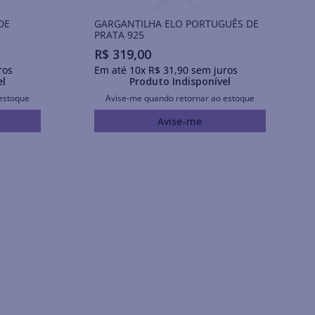
DE
GARGANTILHA ELO PORTUGUÊS DE
PRATA 925
R$
319
,
00
ros
Em até
10
x
R$
31
,
90
sem juros
el
Produto Indisponível
estoque
Avise-me quando retornar ao estoque
Avise-me