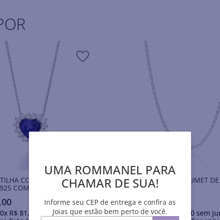
POR
UMA ROMMANEL PARA
CHAMAR DE SUA!
TILHA CORAÇÃO DE PRATA
CORDÃO ELO GROUMET DE
925 COM ZIRCÔNIAS
925
,
00
R$
615
,
00
Informe seu CEP de entrega e confira as
Joias que estão bem perto de você.
0
x
R$
81
,
00
sem juros
Em até
10
x
R$
61
,
50
sem ju