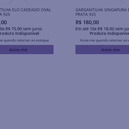
TILHA ELO CADEADO OVAL
GARGANTILHA SINGAPURA 
A 925
PRATA 925
,
00
R$
180
,
00
0
x
R$
75
,
90
sem juros
Em até
10
x
R$
18
,
00
sem ju
roduto Indisponível
Produto Indisponív
me quando retornar ao estoque
Avise-me quando retornar ao 
Avise-me
Avise-me