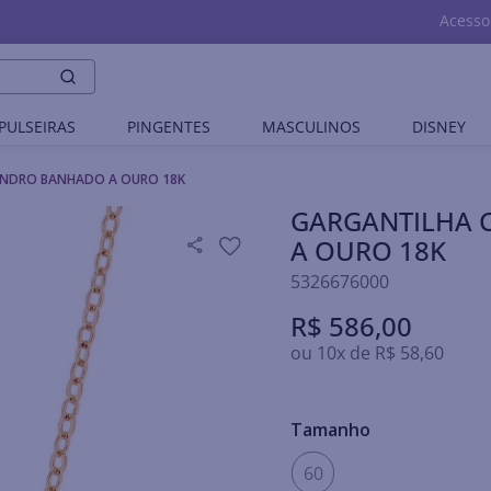
Acesso
PULSEIRAS
PINGENTES
MASCULINOS
DISNEY
LÍNDRO BANHADO A OURO 18K
GARGANTILHA 
A OURO 18K
5326676000
R$
586
,
00
ou
10
x de
R$
58
,
60
Tamanho
60