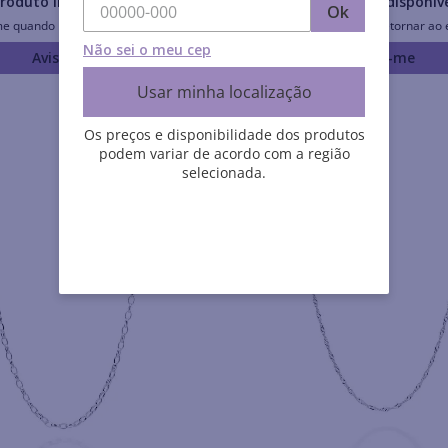
roduto Indisponível
Produto Indisponív
Ok
me quando retornar ao estoque
Avise-me quando retornar ao 
Não sei o meu cep
Avise-me
Avise-me
Usar minha localização
Os preços e disponibilidade dos produtos
podem variar de acordo com a região
selecionada.