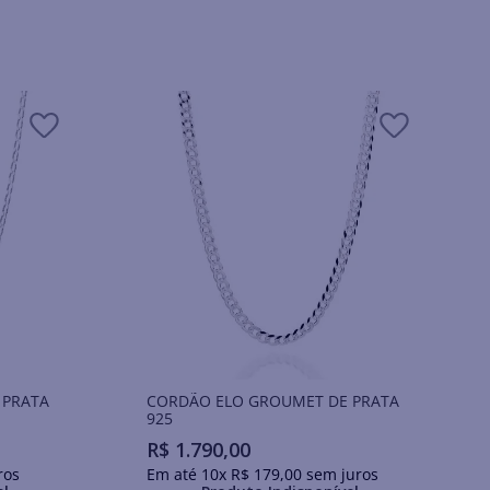
 PRATA
CORDÃO ELO GROUMET DE PRATA
925
R$
1
.
790
,
00
ros
Em até
10
x
R$
179
,
00
sem juros