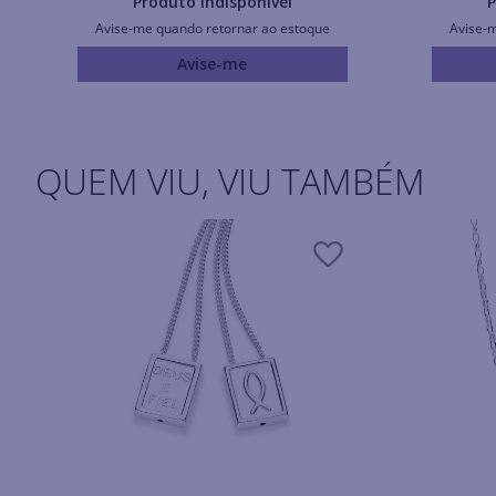
Produto Indisponível
P
Avise-me quando retornar ao estoque
Avise-
Avise-me
QUEM VIU, VIU TAMBÉM