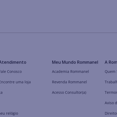
Atendimento
Meu Mundo Rommanel
A Ro
Fale Conosco
Academia Rommanel
Quem 
Encontre uma loja
Revenda Rommanel
Trabal
ça
Acesso Consultor(a)
Termos
Aviso 
eu relógio
Direito