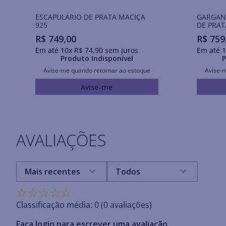
ESCAPULÁRIO DE PRATA MACIÇA
GARGAN
925
DE PRAT
R$
749
,
00
R$
759
Em até
10
x
R$
74
,
90
sem juros
Em até
1
Produto Indisponível
P
Avise-me quando retornar ao estoque
Avise-
Avise-me
AVALIAÇÕES
Mais recentes
Todos
☆
☆
☆
☆
☆
Classificação média: 0
(0 avaliações)
Faça login para escrever uma avaliação.