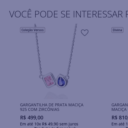
VOCÊ PODE SE INTERESSAR 
Coleção Versos
Divina
GARGANTILHA DE PRATA MACIÇA
GARGAN
925 COM ZIRCÔNIAS
MACIÇA 
R$
499
,
00
R$
810
Em até
10
x
R$
49
,
90
sem juros
Em até
1