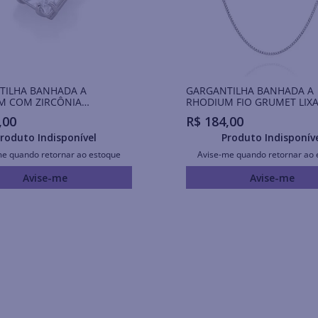
TILHA BANHADA A
GARGANTILHA BANHADA A
M COM ZIRCÔNIA
RHODIUM FIO GRUMET LIX
DA
,
00
R$
184
,
00
roduto Indisponível
Produto Indisponív
me quando retornar ao estoque
Avise-me quando retornar ao 
Avise-me
Avise-me