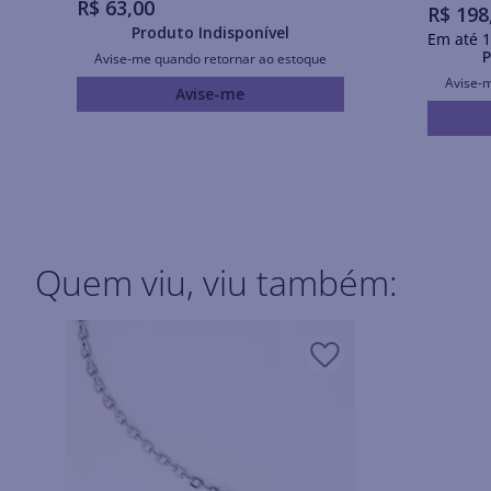
R$
63
,
00
R$
198
Produto Indisponível
Em até
1
P
Avise-me quando retornar ao estoque
Avise-
Avise-me
Quem viu, viu também: