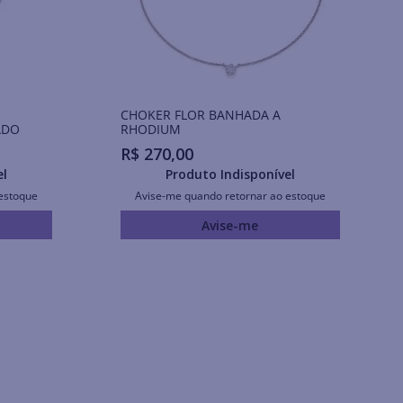
CHOKER FLOR BANHADA A
ADO
RHODIUM
R$
270
,
00
el
Produto Indisponível
estoque
Avise-me quando retornar ao estoque
Avise-me