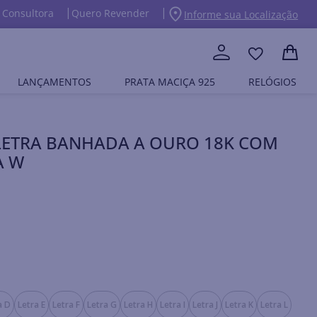
 Consultora
Quero Revender
Informe sua Localização
LANÇAMENTOS
PRATA MACIÇA 925
RELÓGIOS
LETRA BANHADA A OURO 18K COM
A W
a D
Letra E
Letra F
Letra G
Letra H
Letra I
Letra J
Letra K
Letra L