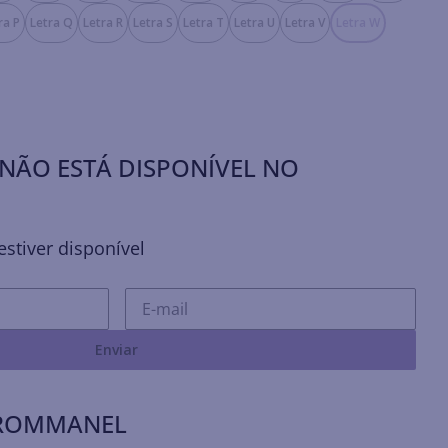
ra P
Letra Q
Letra R
Letra S
Letra T
Letra U
Letra V
Letra W
NÃO ESTÁ DISPONÍVEL NO
stiver disponível
Enviar
 ROMMANEL