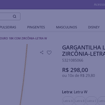
Acesso
PULSEIRAS
PINGENTES
MASCULINOS
DISNEY
OURO 18K COM ZIRCÔNIA-LETRA W
GARGANTILHA 
ZIRCÔNIA-LETR
5321085066
R$
298
,
00
ou
10
x de
R$
29
,
80
Letra:
Letra W
Letra A
Letra B
Letra C
Letr