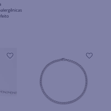
a
oalergênicas
feito