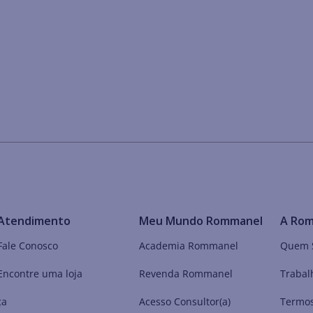
Atendimento
Meu Mundo Rommanel
A Ro
Fale Conosco
Academia Rommanel
Quem 
Encontre uma loja
Revenda Rommanel
Trabal
ça
Acesso Consultor(a)
Termos