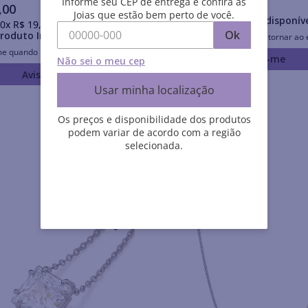
Informe seu CEP de entrega e confira as
R$
48
,
40
,
00
Joias que estão bem perto de você.
Produto Indisponív
0
x
R$
19
,
80
sem juros
Ok
roduto Indisponível
Avise-me quando retornar ao 
me quando retornar ao estoque
Avise-me
Não sei o meu cep
Avise-me
Usar minha localização
Os preços e disponibilidade dos produtos
podem variar de acordo com a região
selecionada.