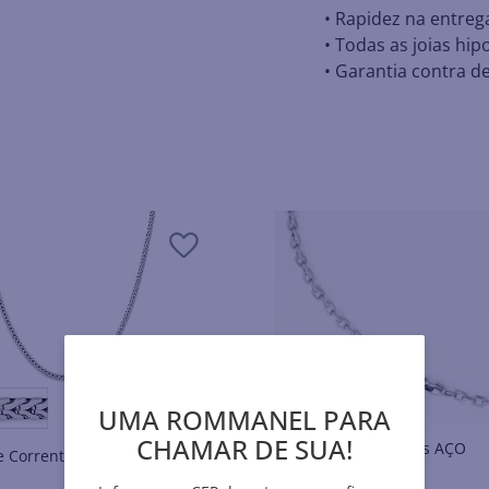
• Rapidez na entreg
• Todas as joias hip
• Garantia contra de
UMA ROMMANEL PARA
CHAMAR DE SUA!
Colares e Correntes AÇO
Colares e Correntes AÇO