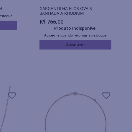
GARGANTILHA ELOS OVAIS
el
BANHADA A RHODIUM
estoque
R$
766
,
00
Produto Indisponível
Avise-me quando retornar ao estoque
Avise-me