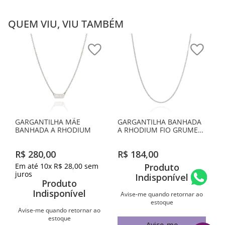
QUEM VIU, VIU TAMBÉM
GARGANTILHA MÃE
GARGANTILHA BANHADA
BANHADA A RHODIUM
A RHODIUM FIO GRUMET
LIXADO
R$
280
,
00
R$
184
,
00
Em até
10
x
R$
28
,
00
sem
Produto
juros
Indisponível
Produto
Indisponível
Avise-me quando retornar ao
estoque
Avise-me quando retornar ao
estoque
Avise-me