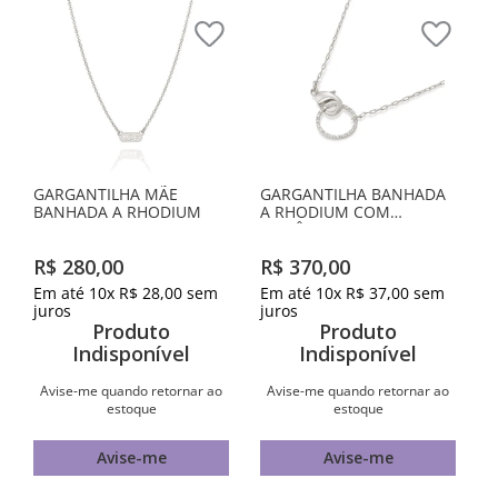
GARGANTILHA MÃE
GARGANTILHA BANHADA
BANHADA A RHODIUM
A RHODIUM COM
ZIRCÔNIAS
R$
280
,
00
R$
370
,
00
Em até
10
x
R$
28
,
00
sem
Em até
10
x
R$
37
,
00
sem
juros
juros
Produto
Produto
Indisponível
Indisponível
Avise-me quando retornar ao
Avise-me quando retornar ao
estoque
estoque
Avise-me
Avise-me