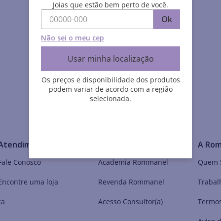
Joias que estão bem perto de você.
Ok
Não sei o meu cep
Usar minha localização
Os preços e disponibilidade dos produtos
podem variar de acordo com a região
selecionada.
Atendimento
Meu Mundo Rommanel
A Ro
Fale Conosco
Academia Rommanel
Quem 
Encontre uma loja
Revenda Rommanel
Trabal
ça
Acesso Consultor(a)
Termos