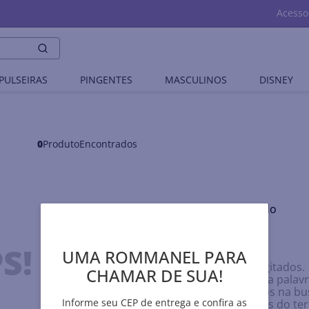
Acesso
PULSEIRAS
PINGENTES
MASCULINOS
DISNEY
0
Produto
Nenhum produto encontrado
O que eu devo fazer?
S!
UMA ROMMANEL PARA
Verifique os termos digitados.
CHAMAR DE SUA!
Tente utilizar uma única palavr
Utilize termos genéricos na bu
Informe seu CEP de entrega e confira as
Tente utilizar sinônimos do t