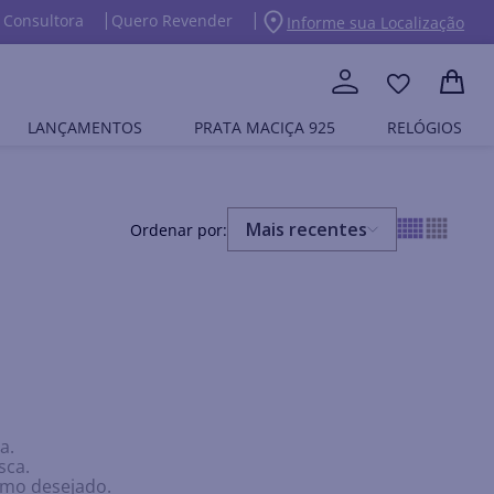
 Consultora
Quero Revender
Informe sua Localização
LANÇAMENTOS
PRATA MACIÇA 925
RELÓGIOS
Mais recentes
a.
sca.
ermo desejado.