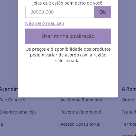
Joias que estão bem perto de você.
Ok
Não sei o meu cep
Usar minha localização
Os preços e disponibilidade dos produtos
podem variar de acordo com a região
selecionada.
Atendimento
Meu Mundo Rommanel
A Ro
Fale Conosco
Academia Rommanel
Quem 
Encontre uma loja
Revenda Rommanel
Trabal
ça
Acesso Consultor(a)
Termos