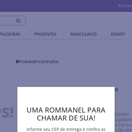
Acesso
PULSEIRAS
PINGENTES
MASCULINOS
DISNEY
0
Produto
Nenhum produto encontrado
O que eu devo fazer?
S!
UMA ROMMANEL PARA
Verifique os termos digitados.
CHAMAR DE SUA!
Tente utilizar uma única palavr
Utilize termos genéricos na bu
Informe seu CEP de entrega e confira as
Tente utilizar sinônimos do t