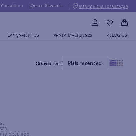
 Consultora
Quero Revender
Informe sua Localização
LANÇAMENTOS
PRATA MACIÇA 925
RELÓGIOS
Mais recentes
a.
sca.
ermo desejado.