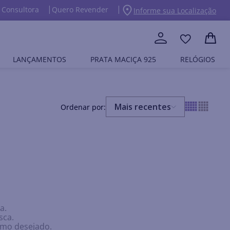
 Consultora
Quero Revender
Informe sua Localização
LANÇAMENTOS
PRATA MACIÇA 925
RELÓGIOS
Mais recentes
a.
sca.
ermo desejado.