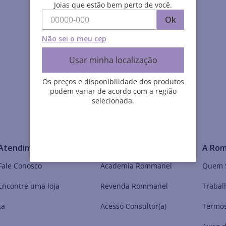
Joias que estão bem perto de você.
Ok
Não sei o meu cep
Usar minha localização
Os preços e disponibilidade dos produtos
podem variar de acordo com a região
selecionada.
Atendimento
Meu Mundo Rommanel
A Ro
Fale Conosco
Academia Rommanel
Quem 
Encontre uma loja
Revenda Rommanel
Trabal
ça
Acesso Consultor(a)
Termos