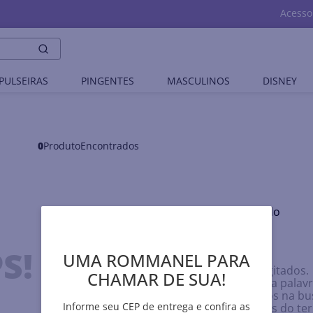
Acesso
PULSEIRAS
PINGENTES
MASCULINOS
DISNEY
0
Produto
Nenhum produto encontrado
O que eu devo fazer?
S!
UMA ROMMANEL PARA
Verifique os termos digitados.
CHAMAR DE SUA!
Tente utilizar uma única palavr
Utilize termos genéricos na bu
Informe seu CEP de entrega e confira as
Tente utilizar sinônimos do t