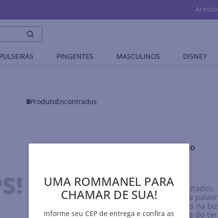
Acesso
PULSEIRAS
PINGENTES
MASCULINOS
DISNEY
0
Produto
Nenhum produto encontrado
O que eu devo fazer?
S!
UMA ROMMANEL PARA
Verifique os termos digitados.
CHAMAR DE SUA!
Tente utilizar uma única palavr
Utilize termos genéricos na bu
Informe seu CEP de entrega e confira as
Tente utilizar sinônimos do t