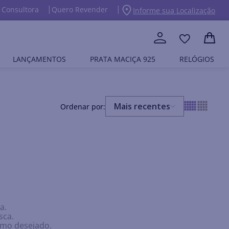
 Consultora
Quero Revender
Informe sua Localização
LANÇAMENTOS
PRATA MACIÇA 925
RELÓGIOS
Mais recentes
a.
sca.
ermo desejado.