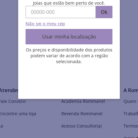
Joias que estão bem perto de você.
Ok
Não sei o meu cep
Usar minha localização
Os preços e disponibilidade dos produtos
podem variar de acordo com a região
selecionada.
Atendimento
Meu Mundo Rommanel
A Ro
Fale Conosco
Academia Rommanel
Quem 
Encontre uma loja
Revenda Rommanel
Trabal
ça
Acesso Consultor(a)
Termos