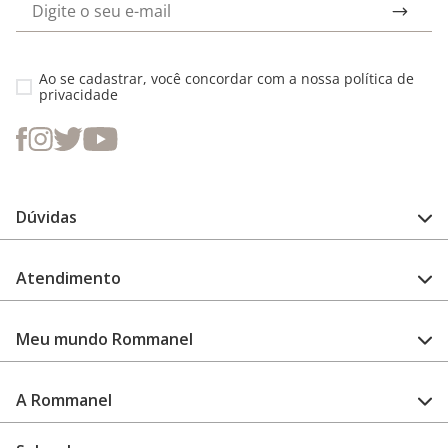
Ao se cadastrar, você concordar com a nossa
política de
privacidade
Dúvidas
FAQ
Atendimento
Guia de medidas
Cuidado com a peça
Fale Conosco
Como configurar meu relógio
Meu mundo Rommanel
Encontre uma loja
Garantia
Academia Rommanel
A Rommanel
Revenda Rommanel
Quem somos