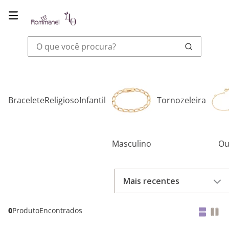
O que você procura?
Bracelete
Religioso
Infantil
Tornozeleira
Masculino
Ou
Mais recentes
0
Produto