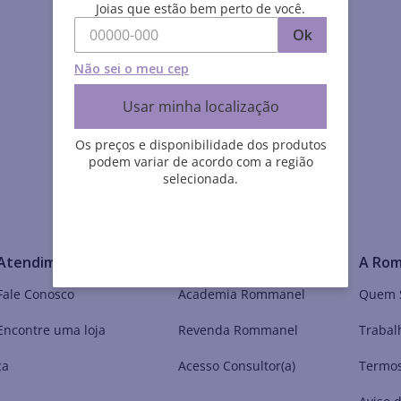
Joias que estão bem perto de você.
Ok
Não sei o meu cep
Usar minha localização
Os preços e disponibilidade dos produtos
podem variar de acordo com a região
selecionada.
Atendimento
Meu Mundo Rommanel
A Ro
Fale Conosco
Academia Rommanel
Quem 
Encontre uma loja
Revenda Rommanel
Trabal
ça
Acesso Consultor(a)
Termos