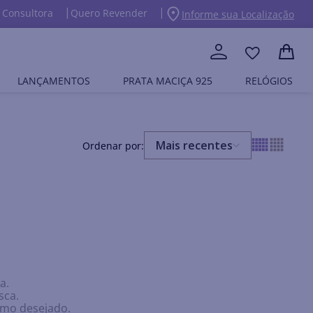
 Consultora
Quero Revender
Informe sua Localização
LANÇAMENTOS
PRATA MACIÇA 925
RELÓGIOS
Mais recentes
a.
sca.
ermo desejado.