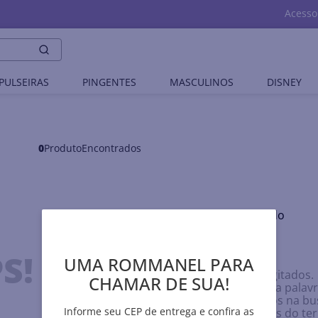
Acesso
PULSEIRAS
PINGENTES
MASCULINOS
DISNEY
0
Produto
Nenhum produto encontrado
O que eu devo fazer?
S!
UMA ROMMANEL PARA
Verifique os termos digitados.
CHAMAR DE SUA!
Tente utilizar uma única palavr
Utilize termos genéricos na bu
Informe seu CEP de entrega e confira as
Tente utilizar sinônimos do t