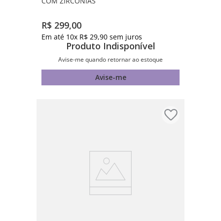
COM ZIRCÔNIAS
R$
299
,
00
Em até
10
x
R$
29
,
90
sem juros
Produto Indisponível
Avise-me quando retornar ao estoque
Avise-me