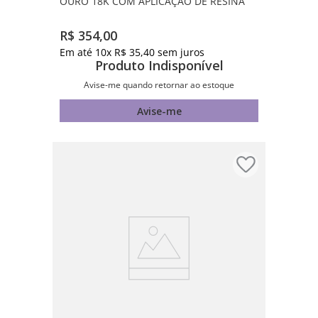
OURO 18K COM APLICAÇÃO DE RESINA
R$
354
,
00
Em até
10
x
R$
35
,
40
sem juros
Produto Indisponível
Avise-me quando retornar ao estoque
Avise-me