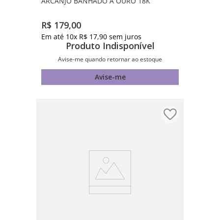
ARCANJO BANHADO A OURO 18K
R$
179
,
00
Em até
10
x
R$
17
,
90
sem juros
Produto Indisponível
Avise-me quando retornar ao estoque
Avise-me