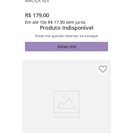
MACIÇA 925
R$
179
,
00
Em até
10
x
R$
17
,
90
sem juros
Produto Indisponível
Avise-me quando retornar ao estoque
Avise-me