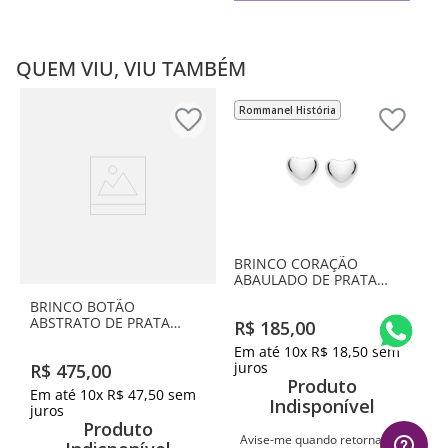
QUEM VIU, VIU TAMBÉM
Rommanel História
BRINCO CORAÇÃO
ABAULADO DE PRATA
MACIÇA 925
BRINCO BOTÃO
ABSTRATO DE PRATA
R$
185
,
00
MACIÇA 925
Em até
10
x
R$
18
,
50
sem
juros
R$
475
,
00
Produto
Em até
10
x
R$
47
,
50
sem
Indisponível
juros
Produto
Avise-me quando retornar ao