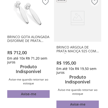
BRINCO GOTA ALONGADA
DISFORME DE PRATA
MACIÇA 925
BRINCO ARGOLA DE
PRATA MACIÇA 925 COM
R$
712
,
00
ZIRCÔNIAS
Em até
10
x
R$
71
,
20
sem
juros
R$
195
,
00
Produto
Em até
10
x
R$
19
,
50
sem
Indisponível
juros
Produto
Avise-me quando retornar ao
Indisponível
estoque
Avise-me quando retornar ao
estoque
Avise-me
Avise-me