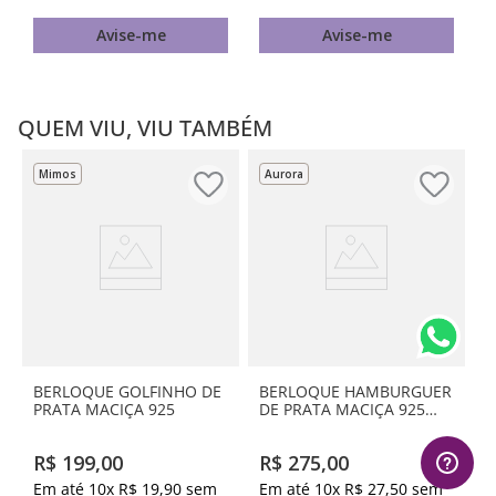
Avise-me
Avise-me
QUEM VIU, VIU TAMBÉM
Mimos
Aurora
BERLOQUE GOLFINHO DE
BERLOQUE HAMBURGUER
PRATA MACIÇA 925
DE PRATA MACIÇA 925
COM RESINA
R$
199
,
00
R$
275
,
00
Em até
10
x
R$
19
,
90
sem
Em até
10
x
R$
27
,
50
sem