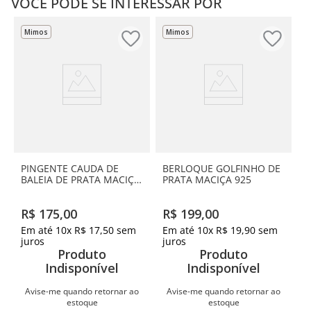
VOCÊ PODE SE INTERESSAR POR
Mimos
Mimos
PINGENTE CAUDA DE
BERLOQUE GOLFINHO DE
BALEIA DE PRATA MACIÇA
PRATA MACIÇA 925
925
R$
175
,
00
R$
199
,
00
Em até
10
x
R$
17
,
50
sem
Em até
10
x
R$
19
,
90
sem
juros
juros
Produto
Produto
Indisponível
Indisponível
Avise-me quando retornar ao
Avise-me quando retornar ao
estoque
estoque