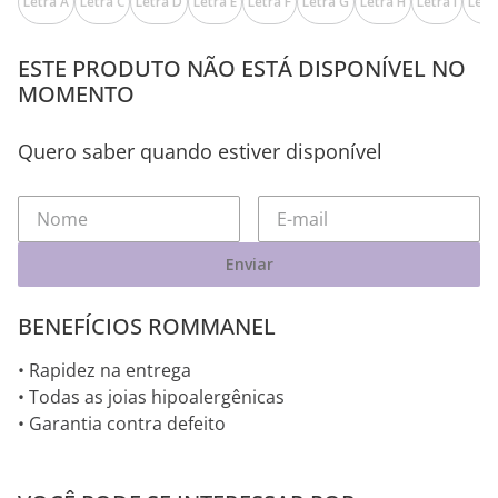
Letra A
Letra C
Letra D
Letra E
Letra F
Letra G
Letra H
Letra I
Letra
ESTE PRODUTO NÃO ESTÁ DISPONÍVEL NO
MOMENTO
Quero saber quando estiver disponível
Enviar
BENEFÍCIOS ROMMANEL
• Rapidez na entrega
• Todas as joias hipoalergênicas
• Garantia contra defeito