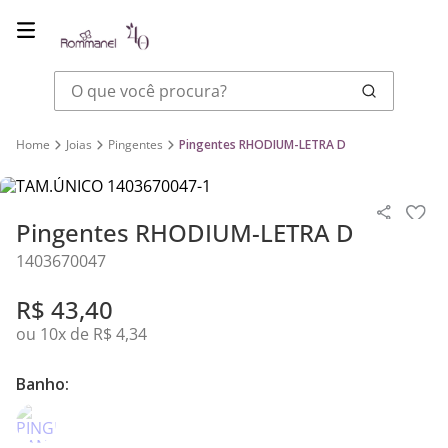
O que você procura?
Joias
Pingentes
Pingentes RHODIUM-LETRA D
Pingentes RHODIUM-LETRA D
1403670047
R$
43
,
40
ou
10
x de
R$
4
,
34
Banho: