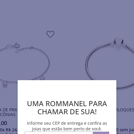
UMA ROMMANEL PARA
CHAMAR DE SUA!
A DE PRATA MACIÇA 925
PULSEIRA PARA BERLOQUES
RCÔNIAS
PRATA 925
,
00
R$
999
,
00
Informe seu CEP de entrega e confira as
Joias que estão bem perto de você.
0
x
R$
24
,
90
sem juros
Em até
10
x
R$
99
,
90
sem ju