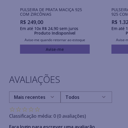
PULSEIRA DE PRATA MACIÇA 925
PULSEIR
COM ZIRCÔNIAS
925 COM
R$
249
,
00
R$
1
.
3
Em até
10
x
R$
24
,
90
sem juros
Em até
1
Produto Indisponível
P
Avise-me quando retornar ao estoque
Avise-
Avise-me
AVALIAÇÕES
Mais recentes
Todos
☆
☆
☆
☆
☆
Classificação média: 0
(0 avaliações)
Faça login para escrever uma avaliação.