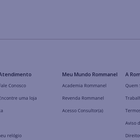
Atendimento
Meu Mundo Rommanel
A Ro
Fale Conosco
Academia Rommanel
Quem 
Encontre uma loja
Revenda Rommanel
Trabal
ça
Acesso Consultor(a)
Termos
Aviso 
eu relógio
Direito