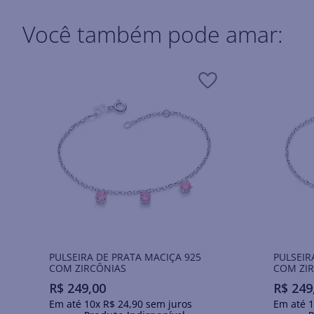
Você também pode amar:
PULSEIRA DE PRATA MACIÇA 925
PULSEIR
COM ZIRCÔNIAS
COM ZI
R$
249
,
00
R$
249
Em até
10
x
R$
24
,
90
sem juros
Em até
1