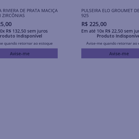
A RIVIERA DE PRATA MACIÇA
PULSEIRA ELO GROUMET D
 ZIRCÔNIAS
925
25
,
00
R$
225
,
00
0
x
R$
132
,
50
sem juros
Em até
10
x
R$
22
,
50
sem ju
roduto Indisponível
Produto Indisponív
me quando retornar ao estoque
Avise-me quando retornar ao 
Avise-me
Avise-me