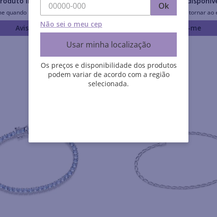
roduto Indisponível
Produto Indisponív
Ok
me quando retornar ao estoque
Avise-me quando retornar ao 
Não sei o meu cep
Avise-me
Avise-me
Usar minha localização
Os preços e disponibilidade dos produtos
podem variar de acordo com a região
selecionada.