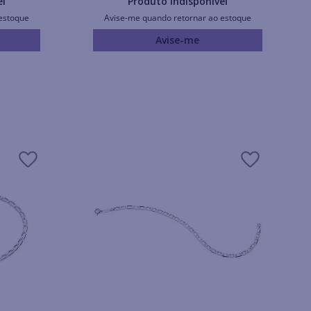
el
Produto Indisponível
estoque
Avise-me quando retornar ao estoque
Avise-me