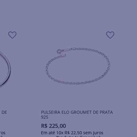
 DE
PULSEIRA ELO GROUMET DE PRATA
925
R$
225
,
00
ros
Em até
10
x
R$
22
,
50
sem juros