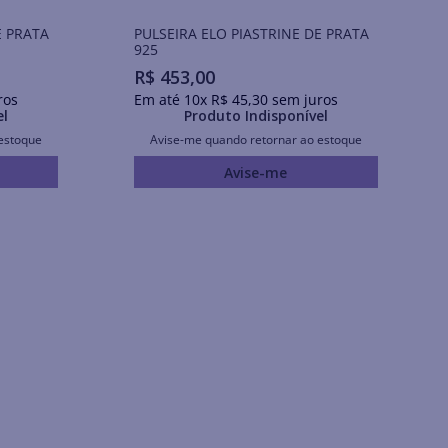
E PRATA
PULSEIRA ELO PIASTRINE DE PRATA
925
R$
453
,
00
ros
Em até
10
x
R$
45
,
30
sem juros
el
Produto Indisponível
estoque
Avise-me quando retornar ao estoque
Avise-me