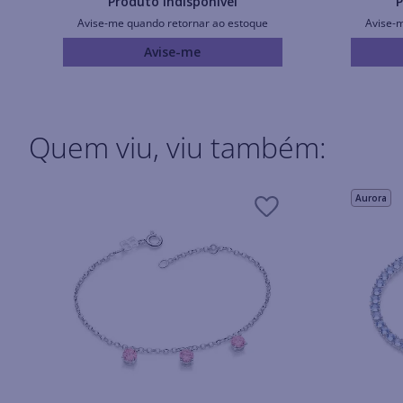
Produto Indisponível
P
Avise-me quando retornar ao estoque
Avise-
Avise-me
Quem viu, viu também:
Aurora