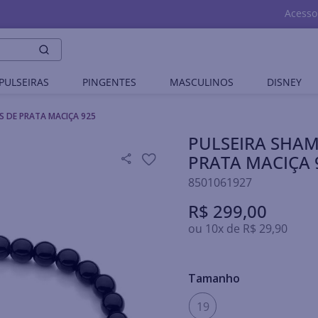
Acesso
PULSEIRAS
PINGENTES
MASCULINOS
DISNEY
S DE PRATA MACIÇA 925
PULSEIRA SHAM
PRATA MACIÇA 
8501061927
R$
299
,
00
ou
10
x de
R$
29
,
90
Tamanho
19