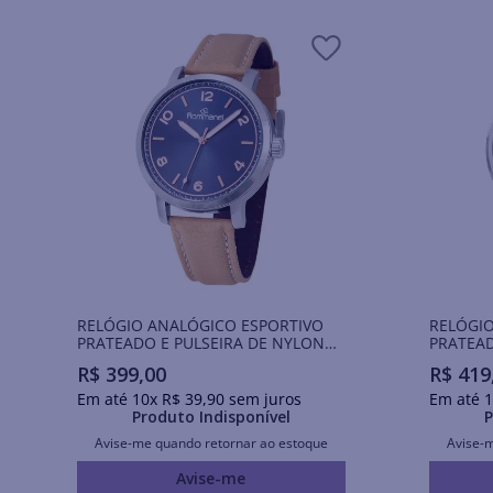
RELÓGIO ANALÓGICO ESPORTIVO
RELÓGI
PRATEADO E PULSEIRA DE NYLON
PRATEAD
BEGE COM FORRO DE COURO
COURO 
R$
399
,
00
R$
419
GENUINO
Em até
10
x
R$
39
,
90
sem juros
Em até
1
Produto Indisponível
P
Avise-me quando retornar ao estoque
Avise-
Avise-me