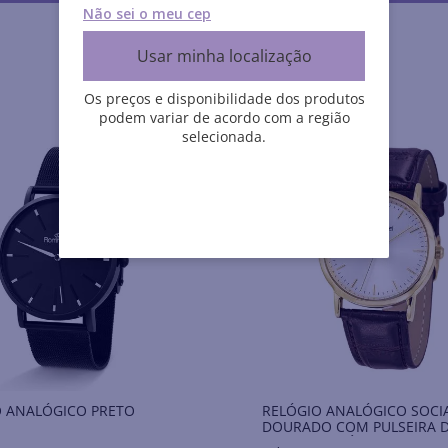
Não sei o meu cep
Usar minha localização
Os preços e disponibilidade dos produtos
podem variar de acordo com a região
selecionada.
O ANALÓGICO PRETO
RELÓGIO ANALÓGICO SOCI
DOURADO COM PULSEIRA 
COURO SINTÉTICO