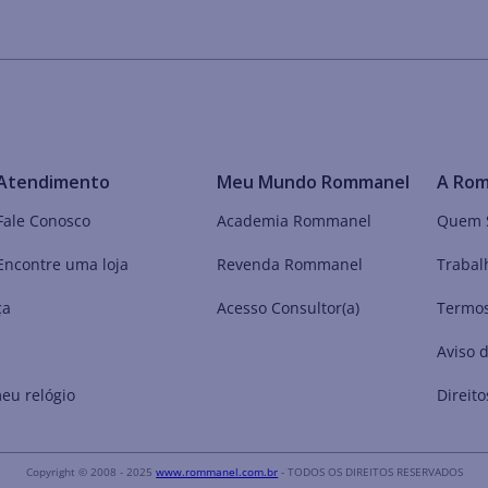
Atendimento
Meu Mundo Rommanel
A Ro
Fale Conosco
Academia Rommanel
Quem 
Encontre uma loja
Revenda Rommanel
Trabal
ça
Acesso Consultor(a)
Termos
Aviso 
eu relógio
Direito
Copyright © 2008 - 2025
www.rommanel.com.br
- TODOS OS DIREITOS RESERVADOS