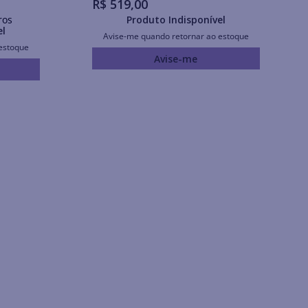
R$
519
,
00
ros
Produto Indisponível
el
Avise-me quando retornar ao estoque
estoque
Avise-me