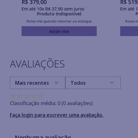
R$
379
,
00
R$
519
Em até
10
x
R$
37
,
90
sem juros
Em até
1
Produto Indisponível
P
Avise-me quando retornar ao estoque
Avise-
Avise-me
AVALIAÇÕES
Mais recentes
Todos
☆
☆
☆
☆
☆
Classificação média: 0
(0 avaliações)
Faça login para escrever uma avaliação.
Nenhuma avaliação