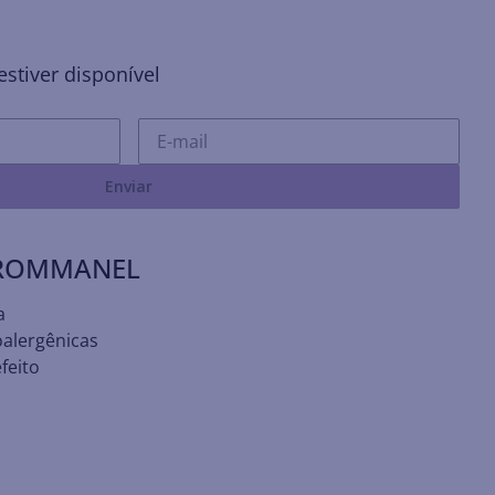
stiver disponível
Enviar
 ROMMANEL
a
oalergênicas
feito