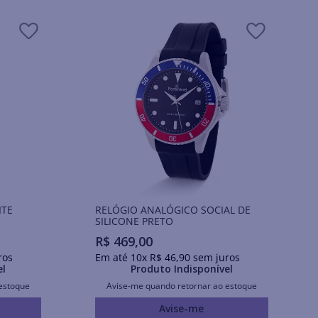
ITE
RELÓGIO ANALÓGICO SOCIAL DE
SILICONE PRETO
R$
469
,
00
ros
Em até
10
x
R$
46
,
90
sem juros
el
Produto Indisponível
estoque
Avise-me quando retornar ao estoque
Avise-me