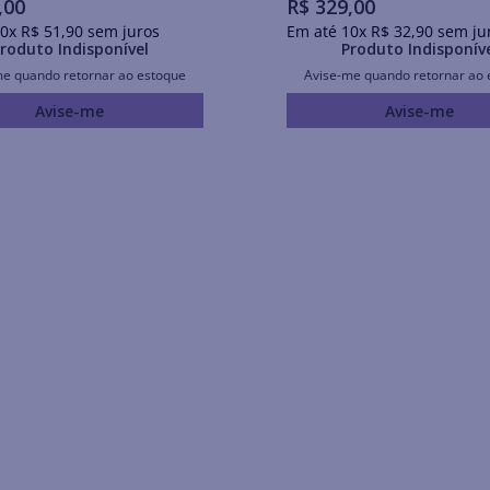
,
00
R$
329
,
00
0
x
R$
51
,
90
sem juros
Em até
10
x
R$
32
,
90
sem ju
roduto Indisponível
Produto Indisponív
me quando retornar ao estoque
Avise-me quando retornar ao 
Avise-me
Avise-me