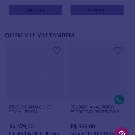
Avise-me
Avise-me
QUEM VIU, VIU TAMBÉM
RELÓGIO ANALÓGICO
RELÓGIO ANALÓGICO
SOCIAL PRATA
ESPORTIVO PRATEADO E
PULSEIRA DE NYLON BEGE
COM FORRO DE COURO
R$
379
,
00
R$
399
,
00
GENUINO
Em até
10
x
R$
37
,
90
sem
Em até
10
x
R$
39
,
90
sem