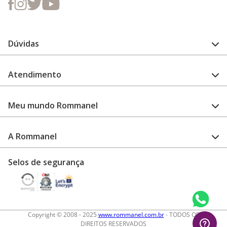
Dúvidas
FAQ
Atendimento
Guia de medidas
Cuidado com a peça
Fale Conosco
Como configurar meu relógio
Meu mundo Rommanel
Encontre uma loja
Garantia
Academia Rommanel
A Rommanel
Revenda Rommanel
Quem somos
Selos de segurança
Trabalhe conosco
Termos de uso
Aviso de privacidade
Diretos autorais
Copyright © 2008 - 2025
www.rommanel.com.br
- TODOS OS
DIREITOS RESERVADOS