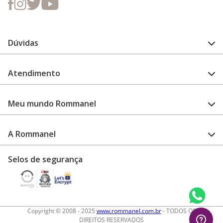
Dúvidas
FAQ
Atendimento
Guia de medidas
Cuidado com a peça
Fale Conosco
Como configurar meu relógio
Meu mundo Rommanel
Encontre uma loja
Garantia
Academia Rommanel
A Rommanel
Revenda Rommanel
Quem somos
Selos de segurança
Trabalhe conosco
Termos de uso
Aviso de privacidade
Diretos autorais
Copyright © 2008 - 2025
www.rommanel.com.br
- TODOS OS
DIREITOS RESERVADOS