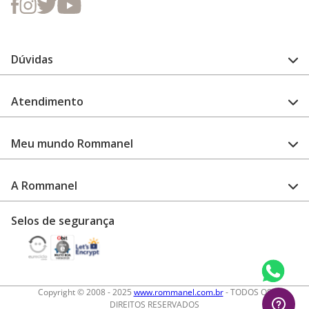
Dúvidas
FAQ
Atendimento
Guia de medidas
Cuidado com a peça
Fale Conosco
Como configurar meu relógio
Meu mundo Rommanel
Encontre uma loja
Garantia
Academia Rommanel
A Rommanel
Revenda Rommanel
Quem somos
Selos de segurança
Trabalhe conosco
Termos de uso
Aviso de privacidade
Diretos autorais
Copyright © 2008 - 2025
www.rommanel.com.br
- TODOS OS
DIREITOS RESERVADOS