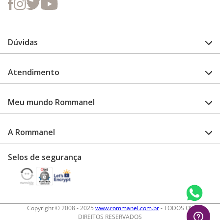
Dúvidas
FAQ
Atendimento
Guia de medidas
Cuidado com a peça
Fale Conosco
Como configurar meu relógio
Meu mundo Rommanel
Encontre uma loja
Garantia
Academia Rommanel
A Rommanel
Revenda Rommanel
Quem somos
Selos de segurança
Trabalhe conosco
Termos de uso
Aviso de privacidade
Diretos autorais
Copyright © 2008 - 2025
www.rommanel.com.br
- TODOS OS
DIREITOS RESERVADOS