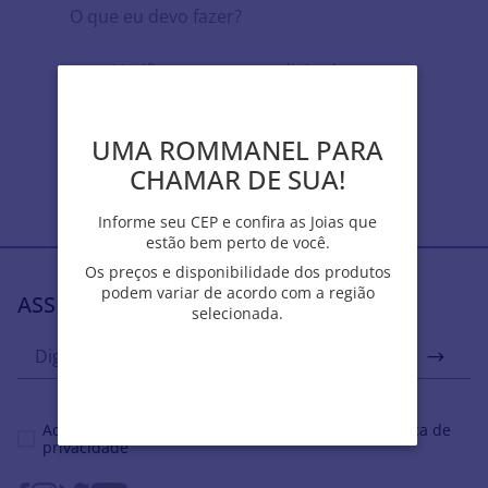
O que eu devo fazer?
Verifique os termos digitados.
Tente utilizar uma única palavra.
Utilize termos genéricos na busca.
Tente utilizar sinônimos do termo
UMA ROMMANEL PARA
UMA ROMMANEL PARA
desejado.
CHAMAR DE SUA!
CHAMAR DE SUA!
Informe seu CEP e confira as Joias que
Informe seu CEP e confira as Joias que
estão bem perto de você.
estão bem perto de você.
Os preços e disponibilidade dos produtos
Os preços e disponibilidade dos produtos
podem variar de acordo com a região
podem variar de acordo com a região
ASSINE NOSSA NEWSLETTER
selecionada.
selecionada.
Ao se cadastrar, você concordar com a nossa
política de
privacidade