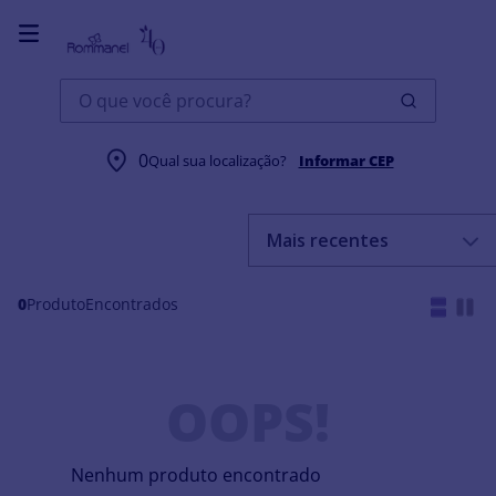
O que você procura?
0
Qual sua localização?
Informar CEP
Mais recentes
0
Produto
OOPS!
Nenhum produto encontrado