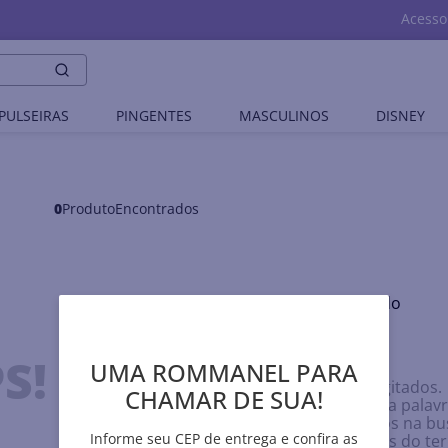
Acesso
PULSEIRAS
PINGENTES
MASCULINOS
DISNEY
0
Produto
Nenhum produto encontrado
O que eu devo fazer?
S!
UMA ROMMANEL PARA
Verifique os termos digitados.
CHAMAR DE SUA!
Tente utilizar uma única palavr
Utilize termos genéricos na bu
Informe seu CEP de entrega e confira as
Tente utilizar sinônimos do t