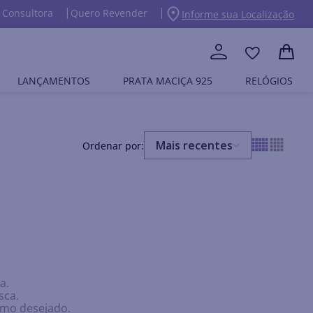
 Consultora
Quero Revender
Informe sua Localização
LANÇAMENTOS
PRATA MACIÇA 925
RELÓGIOS
Mais recentes
a.
sca.
ermo desejado.