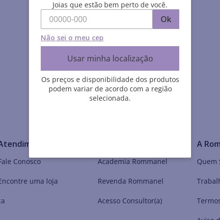
Joias que estão bem perto de você.
Ok
Não sei o meu cep
Usar minha localização
Os preços e disponibilidade dos produtos
podem variar de acordo com a região
selecionada.
Atendimento
Meu Mundo Rommanel
A Ro
Fale Conosco
Academia Rommanel
Quem 
Encontre uma loja
Revenda Rommanel
Trabal
ça
Acesso Consultor(a)
Termos