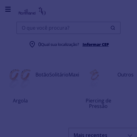
O que você procura?
0
Qual sua localização?
Informar CEP
Botão
Solitário
Maxi
Outros
Argola
Piercing de
Pressão
Mais recentes